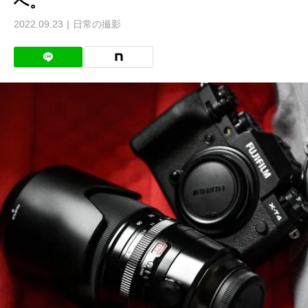
へ。
2022.09.23
日常の撮影