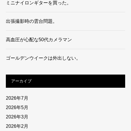
ミニナイロンギターを買った。
出張撮影時の雲台問題。
高血圧が心配な50代カメラマン
ゴールデンウイークは外出しない。
アーカイブ
2026年7月
2026年5月
2026年3月
2026年2月