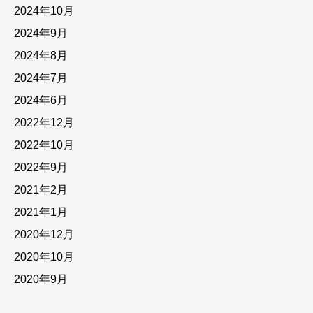
2024年10月
2024年9月
2024年8月
2024年7月
2024年6月
2022年12月
2022年10月
2022年9月
2021年2月
2021年1月
2020年12月
2020年10月
2020年9月