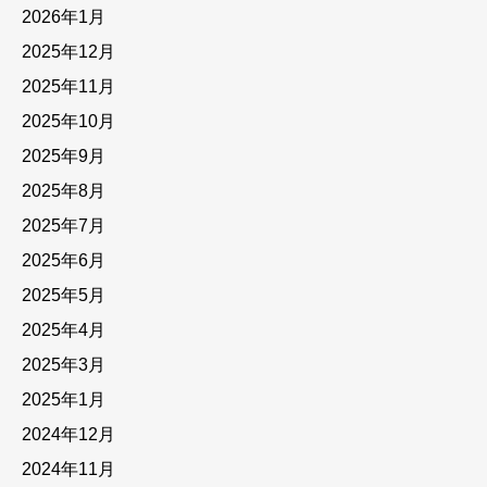
2026年1月
2025年12月
2025年11月
2025年10月
2025年9月
2025年8月
2025年7月
2025年6月
2025年5月
2025年4月
2025年3月
2025年1月
2024年12月
2024年11月