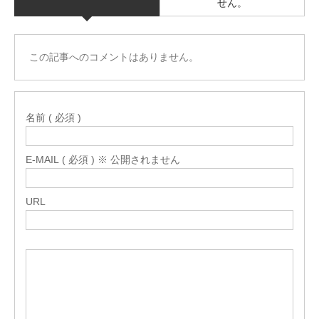
せん。
この記事へのコメントはありません。
名前 ( 必須 )
E-MAIL ( 必須 ) ※ 公開されません
URL