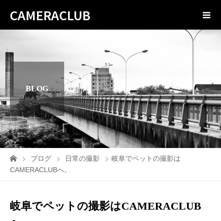
CAMERACLUB
BLOG
ブログ
日常の撮影
岐阜でペットの撮影は
CAMERACLUBへ。
岐阜でペットの撮影はCAMERACLUB