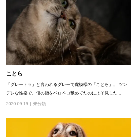
ことら
「グレートラ」と言われるグレーで虎模様の「ことら」。 ツン
デレな性格で、僕の指をペロペロ舐めてたのによそ見した...
2020.09.19
未分類