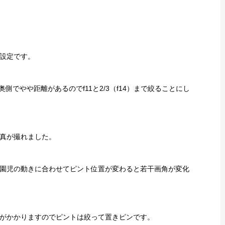
設定です。
側でやや距離があるのでf11と2/3（f14）まで絞ることにし
真が撮れました。
園児の動きに合わせてピント位置が変わると若干画角が変化
がかかりますのでピントは絞って置きピンです。